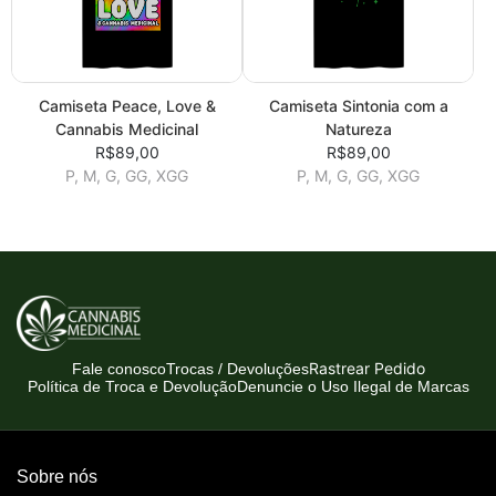
Camiseta Peace, Love &
Camiseta Sintonia com a
Cannabis Medicinal
Natureza
R$89,00
R$89,00
P, M, G, GG, XGG
P, M, G, GG, XGG
Rastrear Pedido
Fale conosco
Trocas / Devoluções
Política de Troca e Devolução
Denuncie o Uso Ilegal de Marcas
Sobre nós